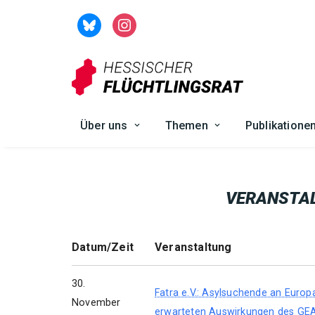
Zum
Inhalt
springen
Über uns
Themen
Publikatione
VERANSTA
Datum/Zeit
Veranstaltung
30.
Fatra e.V.: Asylsuchende an Europ
November
erwarteten Auswirkungen des GE