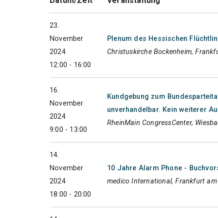
Datum/Zeit
Veranstaltung
23.
November
Plenum des Hessischen Flüchtlin
2024
Christuskirche Bockenheim, Frankf
12:00 - 16:00
16.
Kundgebung zum Bundesparteitag
November
unverhandelbar. Kein weiterer A
2024
RheinMain CongressCenter, Wiesb
9:00 - 13:00
14.
November
10 Jahre Alarm Phone - Buchvors
2024
medico International, Frankfurt a
18:00 - 20:00