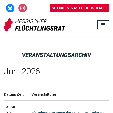
SPENDEN & MITGLIEDSCHAFT
Zum
Inhalt
springen
VERANSTALTUNGSARCHIV
Juni 2026
Datum/Zeit
Veranstaltung
10. Juni
2026
hfr Online: Was bringt die neue GEAS-Reform?