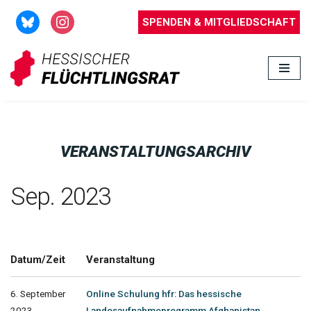
SPENDEN & MITGLIEDSCHAFT
Zum
Inhalt
springen
VERANSTALTUNGSARCHIV
Sep. 2023
Datum/Zeit
Veranstaltung
6. September
Online Schulung hfr: Das hessische
2023
Landesaufnahmeprogramm Afghanistan