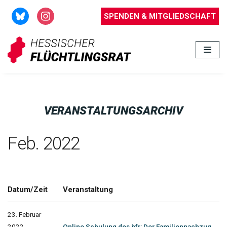
SPENDEN & MITGLIEDSCHAFT
Zum
Inhalt
springen
VERANSTALTUNGSARCHIV
Feb. 2022
Datum/Zeit
Veranstaltung
23. Februar
2022
Online Schulung des hfr: Der Familiennachzug