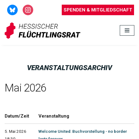
SPENDEN & MITGLIEDSCHAFT
Zum
Inhalt
springen
VERANSTALTUNGSARCHIV
Mai 2026
Datum/Zeit
Veranstaltung
5. Mai 2026
Welcome United: Buchvorstellung - no border
18:30 -
lasts forever