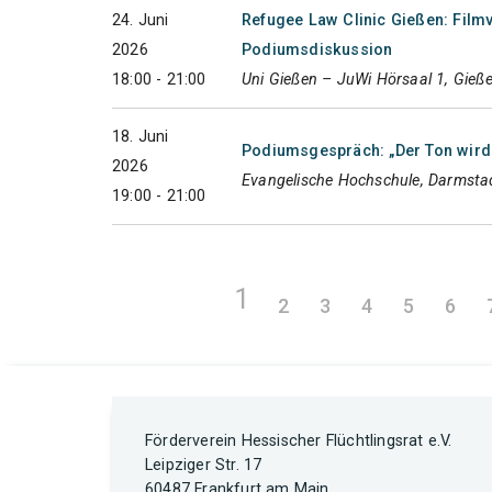
24. Juni
Refugee Law Clinic Gießen: Film
2026
Podiumsdiskussion
18:00 - 21:00
Uni Gießen – JuWi Hörsaal 1, Gieß
18. Juni
Podiumsgespräch: „Der Ton wird r
2026
Evangelische Hochschule, Darmsta
19:00 - 21:00
1
2
3
4
5
6
Förderverein Hessischer Flüchtlingsrat e.V.
Leipziger Str. 17
60487 Frankfurt am Main