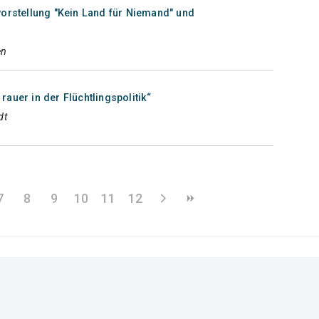
vorstellung "Kein Land für Niemand" und
en
auer in der Flüchtlingspolitik“
dt
7
8
9
10
11
12