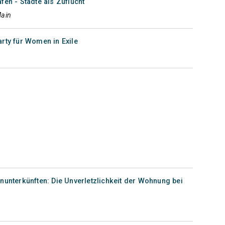
fen - Städte als Zuflucht
Main
rty für Women in Exile
nunterkünften: Die Unverletzlichkeit der Wohnung bei