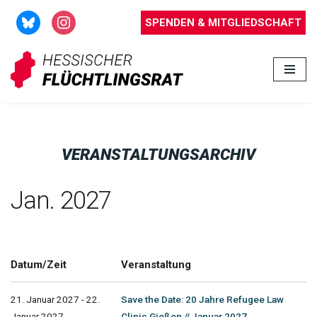
SPENDEN & MITGLIEDSCHAFT
Zum
Inhalt
springen
VERANSTALTUNGSARCHIV
Jan. 2027
Datum/Zeit
Veranstaltung
21. Januar 2027 - 22.
Save the Date: 20 Jahre Refugee Law
Januar 2027
Clinic Gießen // Januar 2027