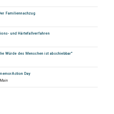
 Der Familiennachzug
tions- und Härtefallverfahren
Die Würde des Menschen ist abschiebbar"
memorAction Day
 Main