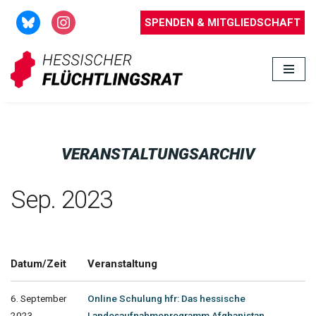
SPENDEN & MITGLIEDSCHAFT
Zum
Inhalt
springen
VERANSTALTUNGSARCHIV
Sep. 2023
Datum/Zeit
Veranstaltung
6. September
Online Schulung hfr: Das hessische
2023
Landesaufnahmeprogramm Afghanistan