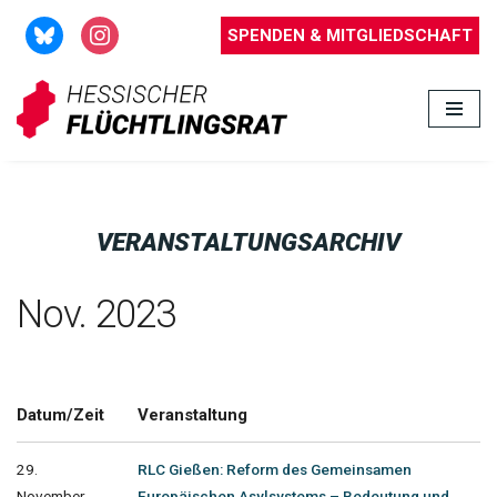
SPENDEN & MITGLIEDSCHAFT
Zum
Inhalt
springen
VERANSTALTUNGSARCHIV
Nov. 2023
Datum/Zeit
Veranstaltung
29.
RLC Gießen: Reform des Gemeinsamen
November
Europäischen Asylsystems – Bedeutung und