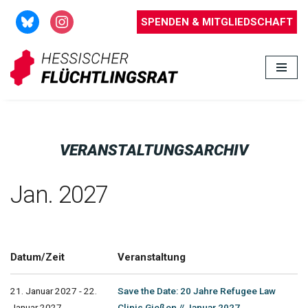
SPENDEN & MITGLIEDSCHAFT
Zum
Inhalt
springen
VERANSTALTUNGSARCHIV
Jan. 2027
Datum/Zeit
Veranstaltung
21. Januar 2027 - 22.
Save the Date: 20 Jahre Refugee Law
Januar 2027
Clinic Gießen // Januar 2027