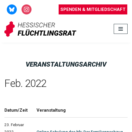
SPENDEN & MITGLIEDSCHAFT
Zum
Inhalt
springen
VERANSTALTUNGSARCHIV
Feb. 2022
Datum/Zeit
Veranstaltung
23. Februar
2022
Online Schulung des hfr: Der Familiennachzug