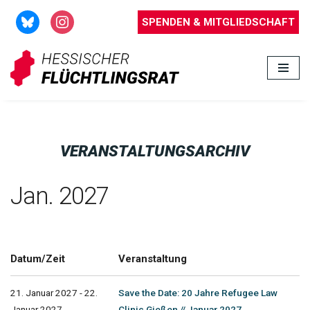
SPENDEN & MITGLIEDSCHAFT
Zum
Inhalt
springen
VERANSTALTUNGSARCHIV
Jan. 2027
Datum/Zeit
Veranstaltung
21. Januar 2027 - 22.
Save the Date: 20 Jahre Refugee Law
Januar 2027
Clinic Gießen // Januar 2027