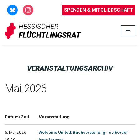
SPENDEN & MITGLIEDSCHAFT
Zum
Inhalt
springen
VERANSTALTUNGSARCHIV
Mai 2026
Datum/Zeit
Veranstaltung
5. Mai 2026
Welcome United: Buchvorstellung - no border
18:30 -
lasts forever