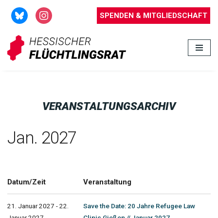
SPENDEN & MITGLIEDSCHAFT
Zum
Inhalt
springen
VERANSTALTUNGSARCHIV
Jan. 2027
Datum/Zeit
Veranstaltung
21. Januar 2027 - 22.
Save the Date: 20 Jahre Refugee Law
Januar 2027
Clinic Gießen // Januar 2027