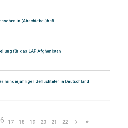
nschen in (Abschiebe-)haft
tellung für das LAP Afghanistan
er minderjähriger Geflüchteter in Deutschland
16
17
18
19
20
21
22