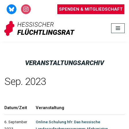
SPENDEN & MITGLIEDSCHAFT
Zum
Inhalt
springen
VERANSTALTUNGSARCHIV
Sep. 2023
Datum/Zeit
Veranstaltung
6. September
Online Schulung hfr: Das hessische
2023
Landesaufnahmeprogramm Afghanistan