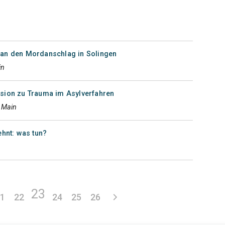
 an den Mordanschlag in Solingen
in
sion zu Trauma im Asylverfahren
 Main
ehnt: was tun?
23
21
22
24
25
26