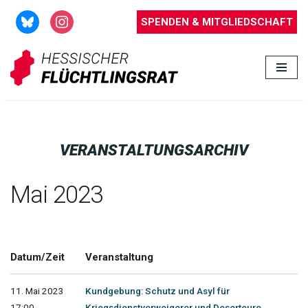
SPENDEN & MITGLIEDSCHAFT
Zum
Inhalt
springen
VERANSTALTUNGSARCHIV
Mai 2023
Datum/Zeit
Veranstaltung
11. Mai 2023
Kundgebung: Schutz und Asyl für
17:00 -
Kriegsdienstverweigerer und Deserteure