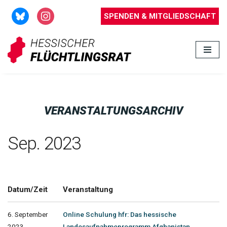
SPENDEN & MITGLIEDSCHAFT
Zum
Inhalt
springen
VERANSTALTUNGSARCHIV
Sep. 2023
Datum/Zeit
Veranstaltung
6. September
Online Schulung hfr: Das hessische
2023
Landesaufnahmeprogramm Afghanistan