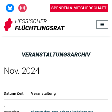
SPENDEN & MITGLIEDSCHAFT
Zum
Inhalt
springen
VERANSTALTUNGSARCHIV
Nov. 2024
Datum/Zeit
Veranstaltung
23.
November
Plenum des Hessischen Flüchtlingsrats -