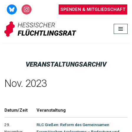
SPENDEN & MITGLIEDSCHAFT
Zum
Inhalt
springen
VERANSTALTUNGSARCHIV
Nov. 2023
Datum/Zeit
Veranstaltung
29.
RLC Gießen: Reform des Gemeinsamen
November
Europäischen Asylsystems – Bedeutung und