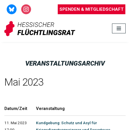
SPENDEN & MITGLIEDSCHAFT
Zum
Inhalt
springen
VERANSTALTUNGSARCHIV
Mai 2023
Datum/Zeit
Veranstaltung
11. Mai 2023
Kundgebung: Schutz und Asyl für
17:00 -
Kriegsdienstverweigerer und Deserteure