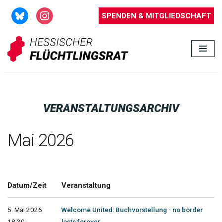
SPENDEN & MITGLIEDSCHAFT
Zum
Inhalt
springen
VERANSTALTUNGSARCHIV
Mai 2026
Datum/Zeit
Veranstaltung
5. Mai 2026
Welcome United: Buchvorstellung - no border
18:30 -
lasts forever