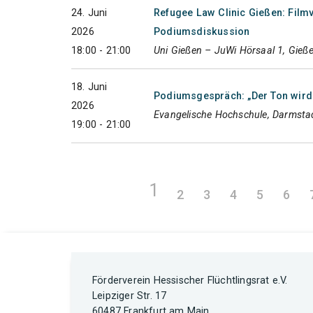
24. Juni
Refugee Law Clinic Gießen: Film
2026
Podiumsdiskussion
18:00 - 21:00
Uni Gießen – JuWi Hörsaal 1, Gieß
18. Juni
Podiumsgespräch: „Der Ton wird r
2026
Evangelische Hochschule, Darmsta
19:00 - 21:00
1
2
3
4
5
6
Förderverein Hessischer Flüchtlingsrat e.V.
Leipziger Str. 17
60487 Frankfurt am Main