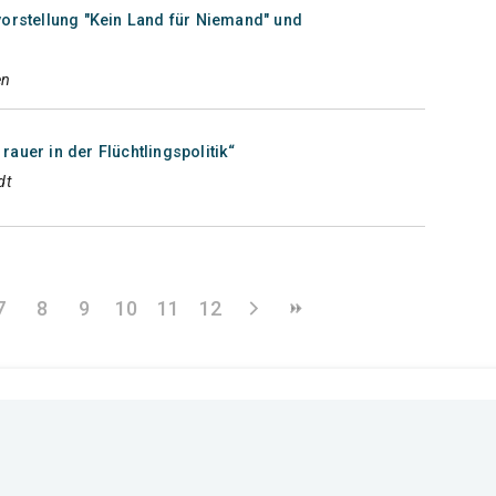
vorstellung "Kein Land für Niemand" und
en
auer in der Flüchtlingspolitik“
dt
7
8
9
10
11
12