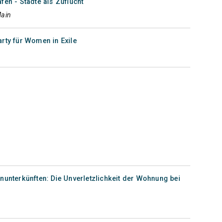
fen - Städte als Zuflucht
Main
rty für Women in Exile
nunterkünften: Die Unverletzlichkeit der Wohnung bei