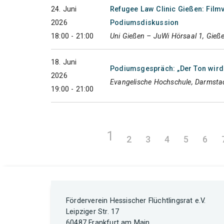
24. Juni
Refugee Law Clinic Gießen: Film
2026
Podiumsdiskussion
18:00 - 21:00
Uni Gießen – JuWi Hörsaal 1, Gieß
18. Juni
Podiumsgespräch: „Der Ton wird r
2026
Evangelische Hochschule, Darmsta
19:00 - 21:00
1
2
3
4
5
6
Förderverein Hessischer Flüchtlingsrat e.V.
Leipziger Str. 17
60487 Frankfurt am Main