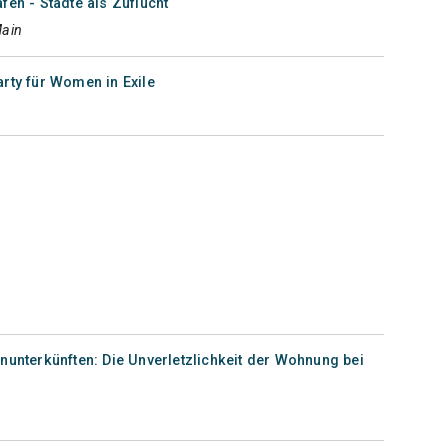
fen - Städte als Zuflucht
Main
rty für Women in Exile
nunterkünften: Die Unverletzlichkeit der Wohnung bei