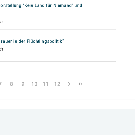
vorstellung "Kein Land für Niemand" und
en
auer in der Flüchtlingspolitik“
dt
7
8
9
10
11
12