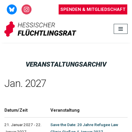
SPENDEN & MITGLIEDSCHAFT
Zum
Inhalt
springen
VERANSTALTUNGSARCHIV
Jan. 2027
Datum/Zeit
Veranstaltung
21. Januar 2027 - 22.
Save the Date: 20 Jahre Refugee Law
Januar 2027
Clinic Gießen // Januar 2027