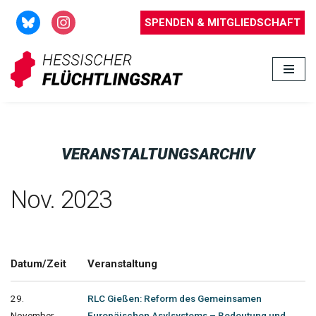
SPENDEN & MITGLIEDSCHAFT
Zum
Inhalt
springen
VERANSTALTUNGSARCHIV
Nov. 2023
Datum/Zeit
Veranstaltung
29.
RLC Gießen: Reform des Gemeinsamen
November
Europäischen Asylsystems – Bedeutung und