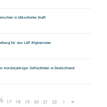
nschen in (Abschiebe-)haft
tellung für das LAP Afghanistan
er minderjähriger Geflüchteter in Deutschland
16
17
18
19
20
21
22