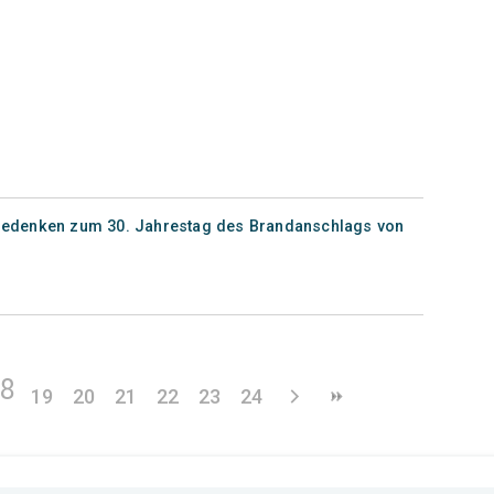
- Gedenken zum 30. Jahrestag des Brandanschlags von
18
19
20
21
22
23
24