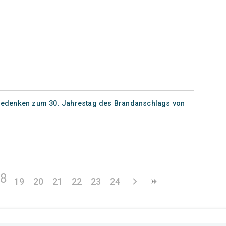
- Gedenken zum 30. Jahrestag des Brandanschlags von
18
19
20
21
22
23
24