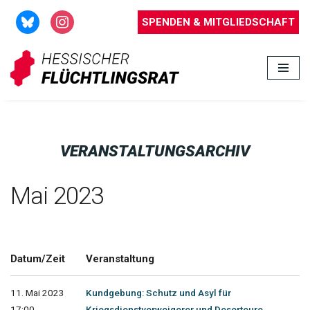
SPENDEN & MITGLIEDSCHAFT
Zum
Inhalt
springen
VERANSTALTUNGSARCHIV
Mai 2023
Datum/Zeit
Veranstaltung
11. Mai 2023
Kundgebung: Schutz und Asyl für
17:00 -
Kriegsdienstverweigerer und Deserteure