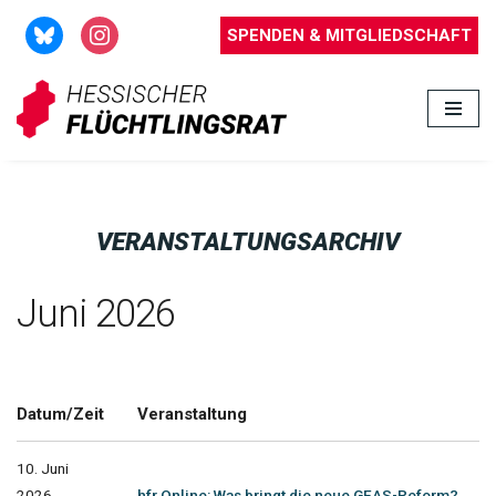
SPENDEN & MITGLIEDSCHAFT
Zum
Inhalt
springen
VERANSTALTUNGSARCHIV
Juni 2026
Datum/Zeit
Veranstaltung
10. Juni
2026
hfr Online: Was bringt die neue GEAS-Reform?