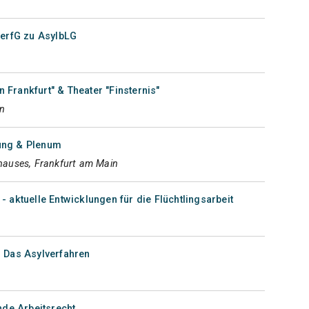
verfG zu AsylbLG
 Frankfurt" & Theater "Finsternis"
in
ung & Plenum
hauses, Frankfurt am Main
- aktuelle Entwicklungen für die Flüchtlingsarbeit
- Das Asylverfahren
unde Arbeitsrecht