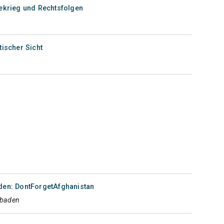
nekrieg und Rechtsfolgen
tischer Sicht
en: DontForgetAfghanistan
sbaden