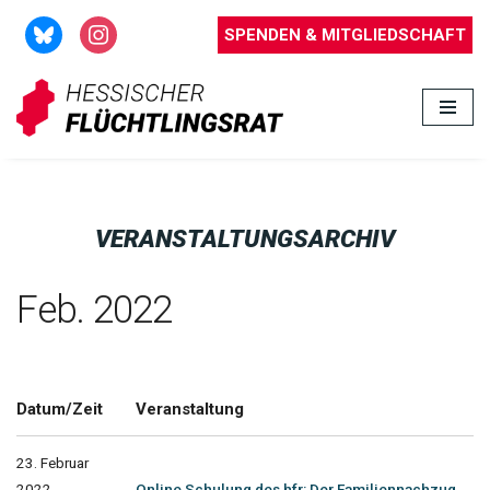
SPENDEN & MITGLIEDSCHAFT
Zum
Inhalt
springen
VERANSTALTUNGSARCHIV
Feb. 2022
Datum/Zeit
Veranstaltung
23. Februar
2022
Online Schulung des hfr: Der Familiennachzug