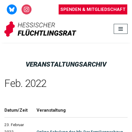
SPENDEN & MITGLIEDSCHAFT
Zum
Inhalt
springen
VERANSTALTUNGSARCHIV
Feb. 2022
Datum/Zeit
Veranstaltung
23. Februar
2022
Online Schulung des hfr: Der Familiennachzug