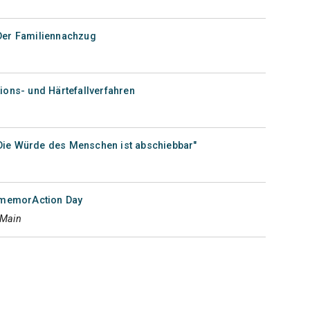
 Der Familiennachzug
tions- und Härtefallverfahren
Die Würde des Menschen ist abschiebbar"
memorAction Day
 Main