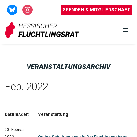
SPENDEN & MITGLIEDSCHAFT
Zum
Inhalt
springen
VERANSTALTUNGSARCHIV
Feb. 2022
Datum/Zeit
Veranstaltung
23. Februar
2022
Online Schulung des hfr: Der Familiennachzug