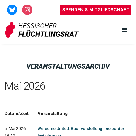
SPENDEN & MITGLIEDSCHAFT
Zum
Inhalt
springen
VERANSTALTUNGSARCHIV
Mai 2026
Datum/Zeit
Veranstaltung
5. Mai 2026
Welcome United: Buchvorstellung - no border
18:30 -
lasts forever