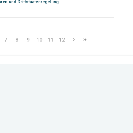
hren und Drittstaatenregelung
7
8
9
10
11
12