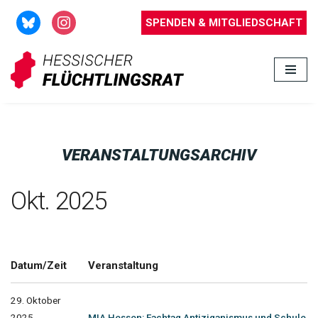
SPENDEN & MITGLIEDSCHAFT
Zum
Inhalt
springen
VERANSTALTUNGSARCHIV
Okt. 2025
Datum/Zeit
Veranstaltung
29. Oktober
2025
MIA Hessen: Fachtag Antiziganismus und Schule