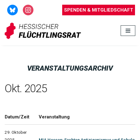
SPENDEN & MITGLIEDSCHAFT
Zum
Inhalt
springen
VERANSTALTUNGSARCHIV
Okt. 2025
Datum/Zeit
Veranstaltung
29. Oktober
2025
MIA Hessen: Fachtag Antiziganismus und Schule