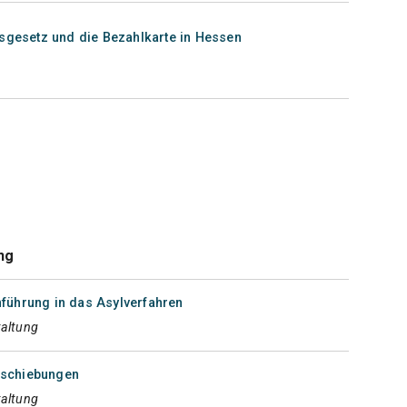
gsgesetz und die Bezahlkarte in Hessen
ng
inführung in das Asylverfahren
taltung
Abschiebungen
taltung