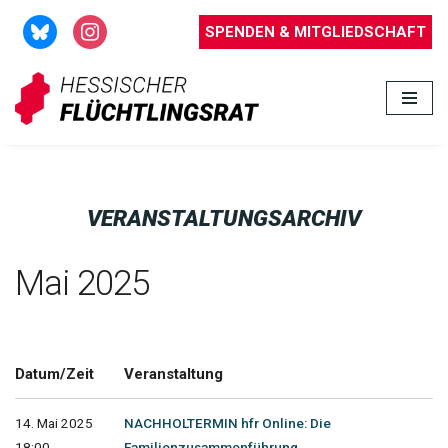
SPENDEN & MITGLIEDSCHAFT
Zum
Inhalt
springen
VERANSTALTUNGSARCHIV
Mai 2025
Datum/Zeit
Veranstaltung
14. Mai 2025
NACHHOLTERMIN hfr Online: Die
18:00 -
Familienzusammenführung