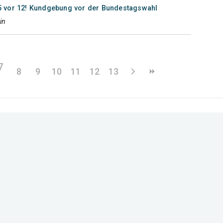
st 5 vor 12! Kundgebung vor der Bundestagswahl
in
7
8
9
10
11
12
13