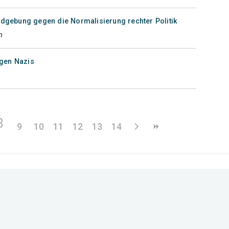
ndgebung gegen die Normalisierung rechter Politik
n
egen Nazis
8
9
10
11
12
13
14