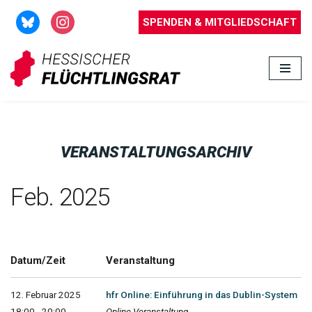
SPENDEN & MITGLIEDSCHAFT
Zum
Inhalt
springen
VERANSTALTUNGSARCHIV
Feb. 2025
Datum/Zeit
Veranstaltung
12. Februar 2025
hfr Online: Einführung in das Dublin-System
18:00 - 20:00
Online Veranstaltung