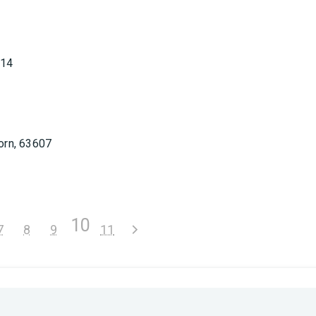
314
orn, 63607
10
7
8
9
11